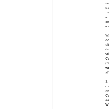
ver
teg
- m
nu 
dat
ond
Wa
de
ui
du
vr
Co
(t
w
al
3.
c.
on
Co
aa
Wo