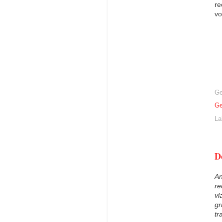
re
vo
Ge
Ge
La
D
An
re
vl
gr
tr