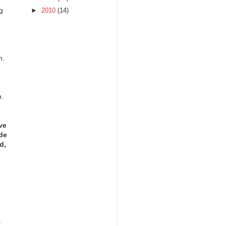
g
►
2010
(14)
n.
n.
ve
de
d,
s