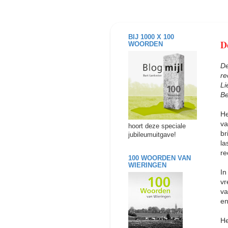
BIJ 1000 X 100
D
WOORDEN
De
re
Li
Be
He
va
hoort deze speciale
br
jubileumuitgave!
la
re
100 WOORDEN VAN
WIERINGEN
In
vr
va
en
He