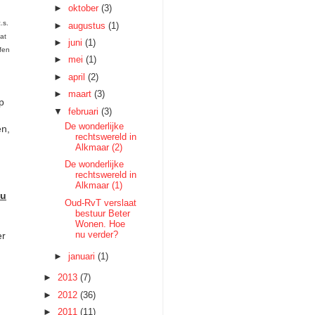
►
oktober
(3)
.s.
►
augustus
(1)
dat
►
juni
(1)
fen
►
mei
(1)
►
april
(2)
►
maart
(3)
p
▼
februari
(3)
De wonderlijke
en,
rechtswereld in
Alkmaar (2)
De wonderlijke
rechtswereld in
Alkmaar (1)
u
Oud-RvT verslaat
bestuur Beter
Wonen. Hoe
nu verder?
er
►
januari
(1)
►
2013
(7)
►
2012
(36)
►
2011
(11)