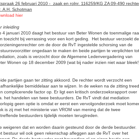
tspraak 26 februari 2010 - zaak en rolnr. 116259/KG ZA 09-490 rechte
. A.H. Schotman
wnload hier
r inleiding
 4 januari 2010 daagt het bestuur van Beter Wonen de toenmalige ra
n toezicht bij verrassing voor een kort geding. Het bestuur verzoekt de
orzieningenrechter om de door de RvT ingestelde schorsing van de
stuursvoorzitter ongedaan te maken èn beide partijen te verplichten to
diation, zoals is verzocht door de Algemene Ledenvergadering van
ter Wonen op 18 december 2009 (wat bij nader inzien niet waar bleek!
ide partijen gaan ter zitting akkoord. De rechter wordt verzocht een
afhankelijke bemiddelaar aan te wijzen.
In de weken na de zitting treed
n complicerende factor op. Er ligt een kritisch onderzoeksrapport over
a. het handelen van twee bestuurders. De RvT vindt dat mediation
orlopig geen optie is omdat er eerst een vervolgonderzoek moet kome
k is zij met het ministerie van VROM van mening dat de twee
treffende bestuurders tijdelijk moeten terugtreden.
e weigeren dat en worden daarin gesteund door de derde bestuurder.
t bestuur wil ook geen rekenschap afleggen aan de RvT over het
pport. De derde bestuurder gaat bovendien al op eigen houtje een