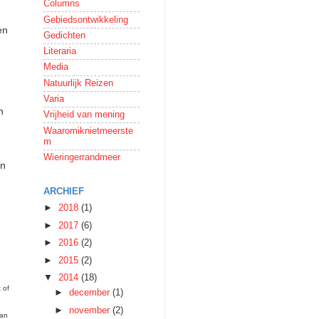
Columns
Gebiedsontwikkeling
en
Gedichten
Literaria
Media
Natuurlijk Reizen
Varia
n
Vrijheid van mening
Waaromiknietmeerste
m
Wieringerrandmeer
in
ARCHIEF
►
2018
(1)
►
2017
(6)
►
2016
(2)
►
2015
(2)
▼
2014
(18)
 of
►
december
(1)
►
november
(2)
van