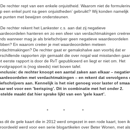
 De rechter rept van een enkele onjuistheid. Waarom niet de formulerin
p een enkel punt na geen onjuistheden’
gebruikt
? Wij konden namelijk
le punten met bewijzen ondersteunen.
 De rechter rekent het Lankester c.s. aan dat zij negatieve
ardeoordelen hanteren en zo een sfeer van verdachtmakingen creëre
nds wanneer mag je als briefschrijver geen negatieve waardeoordelen
bben? En waarom creëer je met waardeoordelen meteen
rdachtmakingen? De rechter gaat er gemakshalve aan voorbij dat er
rschillende rapporten zijn gemaakt die over nogal wat misstanden gaa
t eerste rapport is door de RvT gepubliceerd en liegt er niet om. Het
rvolgrapport is (nog steeds) niet boven tafel.
nclusie: de rechter knoopt een aantal zaken aan elkaar – negatie
ardeoordelen met verdachtmakingen – en rekent dat vervolgens 
iefschrijvers aan. Kennelijk is het niet genoeg voor laster of smaa
ar wel voor een ’berisping’. Dit in combinatie met het onder 2.
stelde maakt dat hier sprake lijkt van een 'gele kaart’.
* * *
s dit de gele kaart die in 2012 werd omgezet in een rode kaart, toen ik
roordeeld werd voor een serie blogartikelen over Beter Wonen, met al