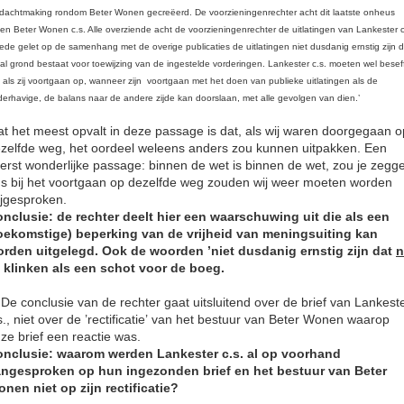
dachtmaking rondom Beter Wonen gecreëerd. De voorzieningenrechter acht dit laatste onheus
en Beter Wonen c.s. Alle overziende acht de voorzieningenrechter de uitlatingen van Lankester c
ede gelet op de samenhang met de overige publicaties
de uitlatingen niet dusdanig ernstig zijn 
al grond bestaat voor toewijzing van de ingestelde vorderingen. Lankester c.s. moeten wel besef
 als zij voortgaan op, wanneer zijn voortgaan met het doen van publieke uitlatingen als de
erhavige, de balans naar de andere zijde kan doorslaan, met alle gevolgen van dien.
’
t het meest opvalt in deze passage is dat, als wij waren doorgegaan o
zelfde weg, het oordeel weleens anders zou kunnen uitpakken. Een
terst wonderlijke passage: binnen de wet is binnen de wet, zou je zegg
s bij het voortgaan op dezelfde weg zouden wij weer moeten worden
ijgesproken.
nclusie: de rechter deelt hier een waarschuwing uit die als een
oekomstige) beperking van de vrijheid van meningsuiting kan
orden uitgelegd.
Ook de woorden ’niet dusdanig ernstig zijn dat
n
’ klinken als een schot voor de boeg.
 De conclusie van de rechter gaat uitsluitend over de brief van Lankest
s., niet over de ’rectificatie’
van het bestuur van Beter Wonen waarop
ze brief een reactie was.
nclusie: waarom werden Lankester c.s. al op voorhand
ngesproken op hun ingezonden brief en het bestuur van Beter
nen niet op zijn
rectificatie?