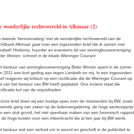
e wonderlijke rechtswereld in Alkmaar (2)
 tweede ’kennismaking’ met de wonderlijke rechtswereld van de
chtbank Alkmaar gaat over een ingezonden brief die ik samen met
esbeth Hinkema, huurder en eveneens lid van woningbouwvereniging
ter Wonen, schreef in de lokale Wieringer Courant.
t bestuur van woningbouwvereniging Beter Wonen spant in de zomer
n 2011 een kort geding aan tegen Liesbeth en mij. In een ingezonden
ief reageren wij kritisch op een rectificatie die de Wieringer Courant op
st van het bestuur van BW heeft geplaatst. Ons inziens staat die
ctificatie bol van de onjuistheden.
 onze brief doen wij een boekje open over de misstanden bij BW, zoals
eemde gang van zaken op de ledenvergadering, de hoge aankoopprijs
n een stuk grond, het niet openbaar maken van een forensisch rapport
 de hoge kosten voor een inleenkracht die al tien jaar bij BW werkt.
t bestuur eist een verbod om in woord en geschrift in de publiciteit te