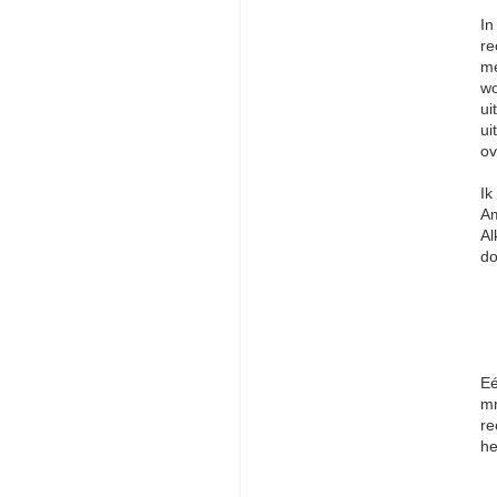
In
re
me
wo
ui
ui
ov
Ik
Am
Al
do
Eé
mr
re
he