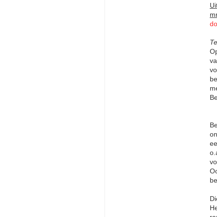
Ui
mr
do
Te
Op
va
vo
be
me
Be
Be
on
ee
o.
vo
Oo
be
Di
He
ra