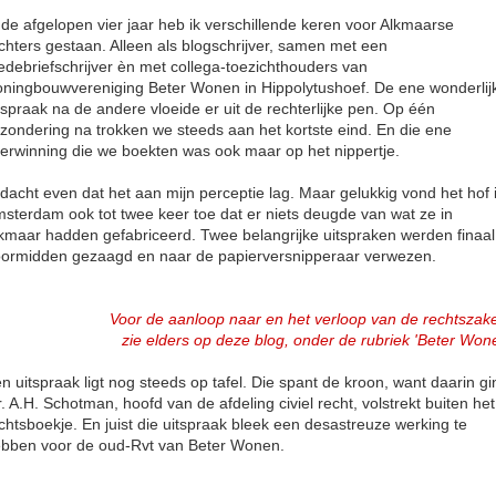
 de afgelopen vier jaar heb ik verschillende keren voor Alkmaarse
chters gestaan. Alleen als blogschrijver, samen met een
debriefschrijver èn met collega-toezichthouders van
ningbouwvereniging Beter Wonen in Hippolytushoef. De ene wonderlij
tspraak na de andere vloeide er uit de rechterlijke pen. Op één
tzondering na trokken we steeds aan het kortste eind. En die ene
erwinning die we boekten was ook maar op het nippertje.
 dacht even dat het aan mijn perceptie lag. Maar gelukkig vond het hof 
sterdam ook tot twee keer toe dat er niets deugde van wat ze in
kmaar hadden gefabriceerd. Twee belangrijke uitspraken werden finaal
ormidden gezaagd en naar de papierversnipperaar verwezen.
Voor de aanloop naar en het verloop van de rechtsza
zie elders op deze blog, onder de rubriek 'Beter Won
n uitspraak ligt nog steeds op tafel. Die spant de kroon, want daarin gi
. A.H. Schotman, hoofd van de afdeling civiel recht, volstrekt buiten het
chtsboekje. En juist die uitspraak bleek een desastreuze werking te
bben voor de oud-Rvt van Beter Wonen.