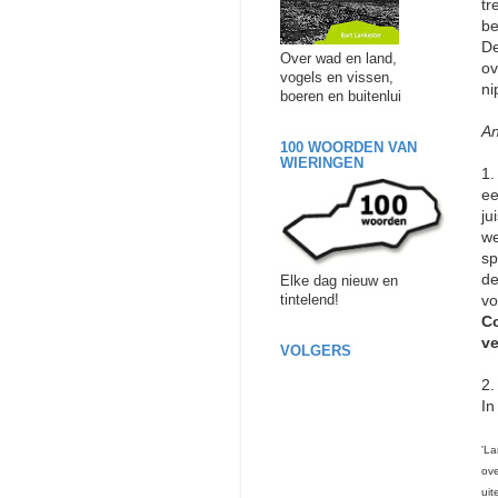
tr
be
De
Over wad en land,
ov
vogels en vissen,
ni
boeren en buitenlui
An
100 WOORDEN VAN
WIERINGEN
1.
ee
ju
we
sp
de
Elke dag nieuw en
vo
tintelend!
Co
ve
VOLGERS
2.
In
'La
ove
uit