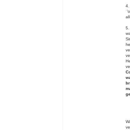
4.
’o
al
5.
wa
Si
he
ve
ve
He
ve
Co
wa
br
ma
ge
Wa
ve