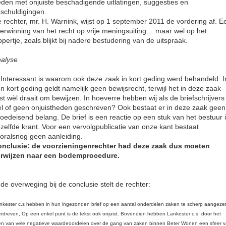
eden met onjuiste beschadigende uitlatingen, suggesties en
schuldigingen.
 rechter, mr. H. Warnink, wijst op 1 september 2011 de vordering af. E
erwinning van het recht op vrije meningsuiting… maar wel op het
ppertje, zoals blijkt bij nadere bestudering van de uitspraak.
alyse
 Interessant is waarom ook deze zaak in kort geding werd behandeld. I
n kort geding geldt namelijk geen bewijsrecht, terwijl het in deze zaak
ist wèl draait om bewijzen. In hoeverre hebben wij als de briefschrijvers
l of geen onjuistheden geschreven? Ook bestaat er in deze zaak geen
oedeisend belang. De brief is een reactie op een stuk van het bestuur 
zelfde krant. Voor een vervolgpublicatie van onze kant bestaat
oralsnog geen aanleiding.
nclusie: de voorzieningenrechter had deze zaak dus moeten
rwijzen naar een bodemprocedure.
 de overweging bij de conclusie stelt de rechter:
nkester c.s hebben in hun ingezonden brief op een aantal onderdelen zaken te scherp aangezet
rdreven, Op een enkel punt is de tekst ook onjuist. Bovendien hebben Lankester c.s. door het
en van vele negatieve waardeoordelen over de gang van zaken binnen Beter Wonen een sfeer 