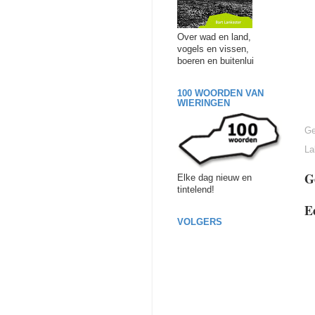
Over wad en land,
vogels en vissen,
boeren en buitenlui
100 WOORDEN VAN
WIERINGEN
Ge
La
G
Elke dag nieuw en
tintelend!
E
VOLGERS