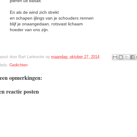
pieren uit basalt.
En als de wind zich strekt
en schapen ijlings van je schouders rennen
blijf je onaangedaan, rotsvast lichaam
hoeder van ons zijn.
post door
Bart Lankester
op
maandag, oktober 27, 2014
bels:
Gedichten
een opmerkingen:
en reactie posten